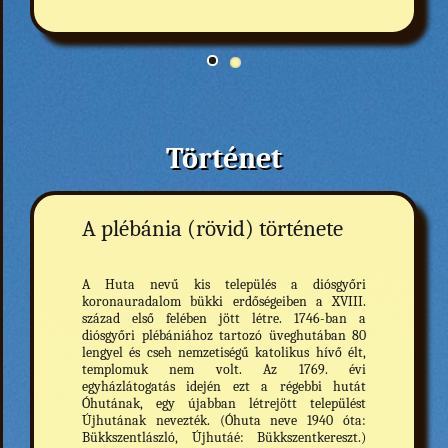
Történet
A plébánia (rövid) története
A Huta nevű kis település a diósgyőri
koronauradalom bükki erdőségeiben a XVIII.
század első felében jött létre. 1746-ban a
diósgyőri plébániához tartozó üveghutában 80
lengyel és cseh nemzetiségű katolikus hívő élt,
templomuk nem volt. Az 1769. évi
egyházlátogatás idején ezt a régebbi hutát
Óhutának, egy újabban létrejött települést
Újhutának nevezték. (Óhuta neve 1940 óta:
Bükkszentlászló, Újhutáé: Bükkszentkereszt.)