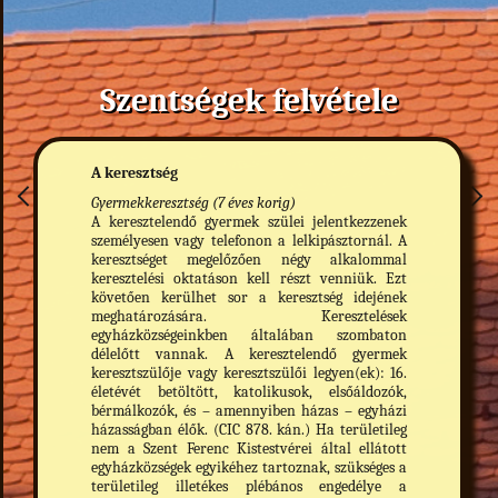
Szentségek felvétele
A keresztség
Gyermekkeresztség (7 éves korig)
A keresztelendő gyermek szülei jelentkezzenek
személyesen vagy telefonon a lelkipásztornál. A
keresztséget megelőzően négy alkalommal
keresztelési oktatáson kell részt venniük. Ezt
követően kerülhet sor a keresztség idejének
meghatározására. Keresztelések
egyházközségeinkben általában szombaton
délelőtt vannak. A keresztelendő gyermek
keresztszülője vagy keresztszülői legyen(ek): 16.
életévét betöltött, katolikusok, elsőáldozók,
bérmálkozók, és – amennyiben házas – egyházi
házasságban élők. (CIC 878. kán.) Ha területileg
nem a Szent Ferenc Kistestvérei által ellátott
egyházközségek egyikéhez tartoznak, szükséges a
területileg illetékes plébános engedélye a