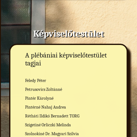
Képviselőtestület
A plébániai képviselőtestület
tagjai
Feledy Péter
Petrusovics Zoltánné
Pintér Károlyné
Pintérné Nahaj Andrea
Rétháti Ildikó Bernadett TORG
Szigetiné Orliczki Melinda
Szolnokiné Dr. Magyari Szilvia