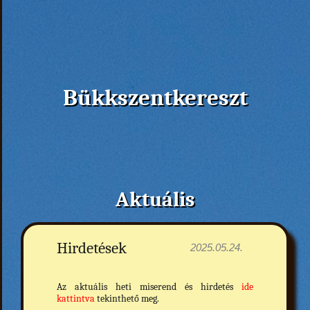
Previous
Főoldal
Aktuális
Történet
Bükkszentkereszt
Miserend
Szentségek felvétele
Közösségek
Aktuális
Képviselőtestület
Galéria
Hirdetések
2025.05.24.
Az aktuális heti miserend és hirdetés
ide
kattintva
tekinthető meg.