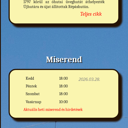
1797 körül az óhutai üveghutát áthelyezték
Újhutára és újat állítottak Répáshután.
Teljes cikk
Miserend
Kedd
18:00
2026.03.28.
Péntek
18:00
Szombat
18:00
Vasárnap
10:00
Aktuális heti miserend és hirdetések