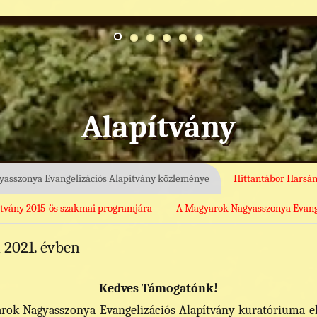
Alapítvány
asszonya Evangelizációs Alapítvány közleménye
Hittantábor Harsán
ítvány 2015-ös szakmai programjára
A Magyarok Nagyasszonya Evangel
 2021. évben
Kedves Támogatónk!
yarok Nagyasszonya Evangelizációs Alapítvány kuratóriuma e