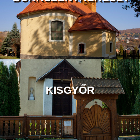
KISGYŐR