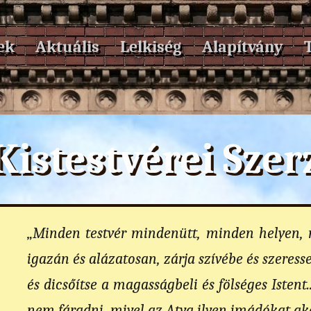
ek
Aktuális
Lelkiség
Alapítvány
Kistestvérei Sze
„Minden testvér mindenütt, minden helyen,
igazán és alázatosan, zárja szívébe és szeresse, 
és dicsőítse a magasságbeli és fölséges Istent
nem fáradni, mivel az Atya ilyen imádókat aka