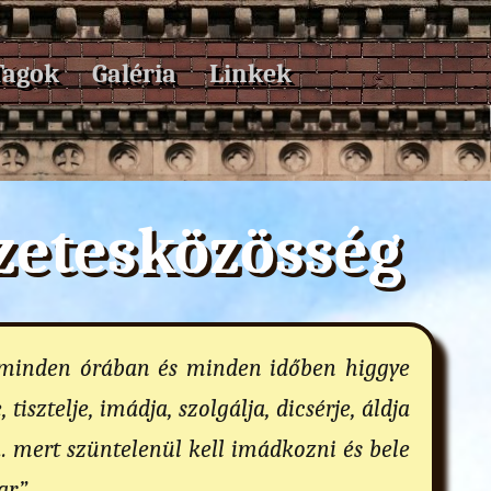
Tagok
Galéria
Linkek
rzetesközösség
 minden órában és minden időben higgye
tisztelje, imádja, szolgálja, dicsérje, áldja
... mert szüntelenül kell imádkozni és bele
r.”