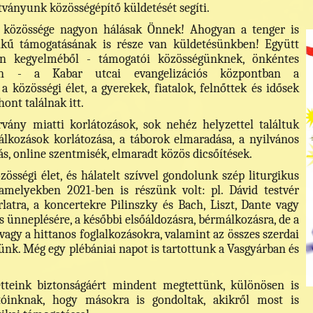
ítványunk közösségépítő küldetését segíti.
k közössége nagyon hálásak Önnek! Ahogyan a tenger is
lkű támogatásának is része van küldetésünkben! Együtt
en kegyelméből - támogatói közösségünknek, önkéntes
en - a Kabar utcai evangelizációs központban a
 közösségi élet, a gyerekek, fiatalok, felnőttek és idősek
hont találnak itt.
vány miatti korlátozások, sok nehéz helyzettel találtuk
lkozások korlátozása, a táborok elmaradása, a nyilvános
ás, online szentmisék, elmaradt közös dicsőítések.
össégi élet, és hálatelt szívvel gondolunk szép liturgikus
 amelyekben 2021-ben is részünk volt: pl. Dávid testvér
rlatra, a koncertekre Pilinszky és Bach, Liszt, Dante vagy
s ünneplésére, a későbbi elsőáldozásra, bérmálkozásra, de a
agy a hittanos foglalkozásokra, valamint az összes szerdai
ünk. Még egy plébániai napot is tartottunk a Vasgyárban és
etteink biztonságáért mindent megtettünk, különösen is
óinknak, hogy másokra is gondoltak, akikről most is