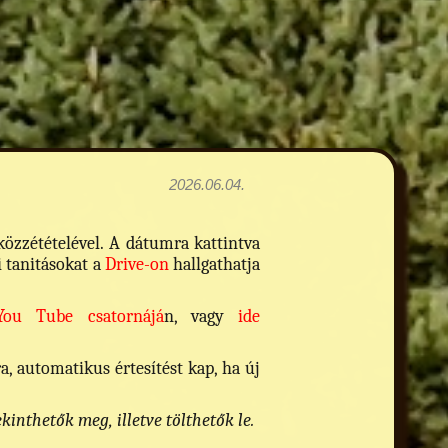
2026.06.04.
zzétételével. A dátumra kattintva
i tanitásokat a
Drive-on
hallgathatja
You Tube csatornájá
n, vagy
ide
 automatikus értesítést kap, ha új
nthetők meg, illetve tölthetők le.