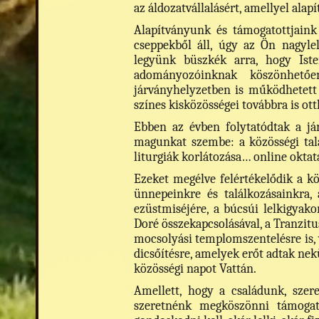
az áldozatvállalásért, amellyel alap
Alapítványunk és támogatottjain
cseppekből áll, úgy az Ön nagyle
legyünk büszkék arra, hogy Ist
adományozóinknak köszönhető
járványhelyzetben is működhetett a
színes kisközösségei továbbra is ott
Ebben az évben folytatódtak a jár
magunkat szembe: a közösségi talá
liturgiák korlátozása… online oktat
Ezeket megélve felértékelődik a köz
ünnepeinkre és találkozásainkra,
ezüstmiséjére, a búcsúi lelkigyako
Doré összekapcsolásával, a Tranzitu
mocsolyási templomszentelésre is, v
dicsőítésre, amelyek erőt adtak nek
közösségi napot Vattán.
Amellett, hogy a családunk, szer
szeretnénk megköszönni támogat