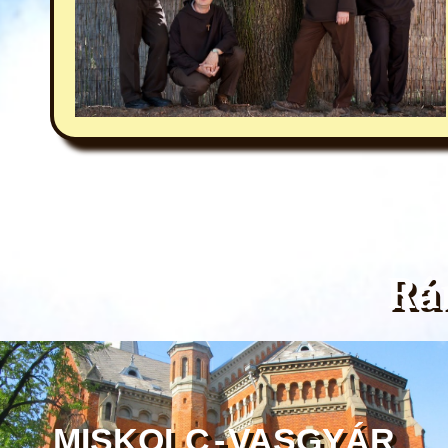
Rá
MISKOLC - VASGYÁR