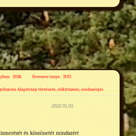
yban - 2018.
Ferences tanya - 2017.
izációs Alapítvány története, célkitűzései, eredményei
2022.01.01.
lismerését és köszönetét mindazért