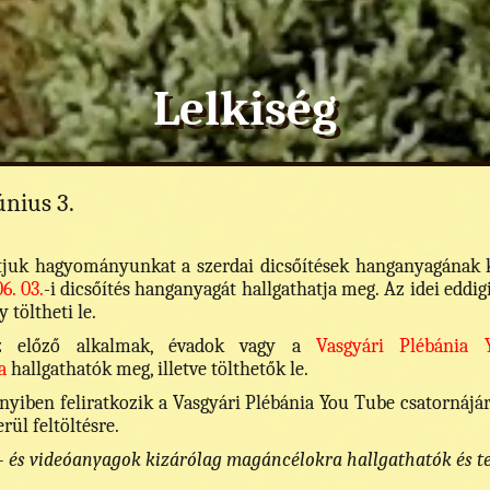
Lelkiség
únius 3.
juk hagyományunkat a szerdai dicsőítések hanganyagának kö
6. 03.
-i dicsőítés hanganyagát hallgathatja meg. Az idei eddig
 töltheti le.
őző alkalmak, évadok vagy a
Vasgyári Plébánia 
a
hallgathatók meg, illetve tölthetők le.
ben feliratkozik a Vasgyári Plébánia You Tube csatornájára,
rül feltöltésre.
 és videóanyagok kizárólag magáncélokra hallgathatók és teki