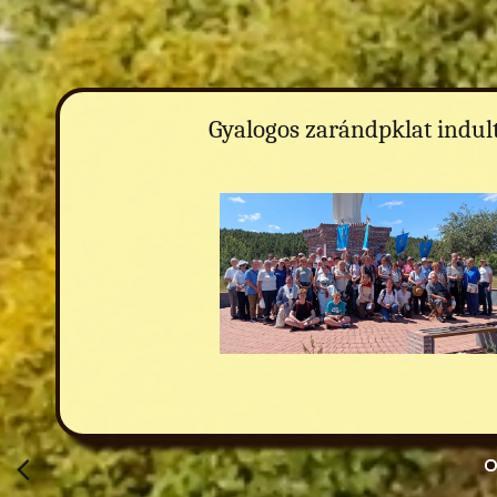
Gyalogos zarándpklat indul