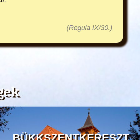
(Regula IX/30.)
gek
BÜKKSZENTKERESZT