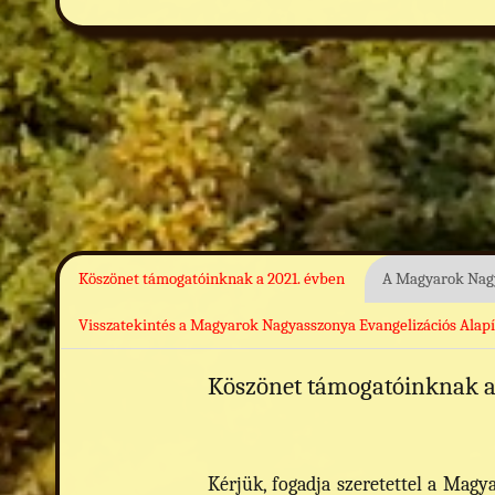
Köszönet támogatóinknak a 2021. évben
A Magyarok Nagy
Visszatekintés a Magyarok Nagyasszonya Evangelizációs Alap
Köszönet támogatóinknak a
Kérjük, fogadja szeretettel a Mag