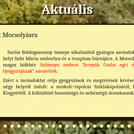
Aktuális
t Mocsolyásra
Sarlós Boldogasszony ünnepe alkalmából gyalogos zarándokla
helyi Szűz Mária szoborhoz és a templom búcsújára. A Mocsol
magas hófehér
Szűzanya szobrot Ternyák Csaba egri 
Gyógyítójának” szentelték.
Ezért a zarándoklat célja gyógyulások és megtérések kérése
négy helyről indult: a miskolc-tapolcai Sziklakápolnától,
Kisgyőrből. A különböző hosszúságú és nehézségű útszakaszokr