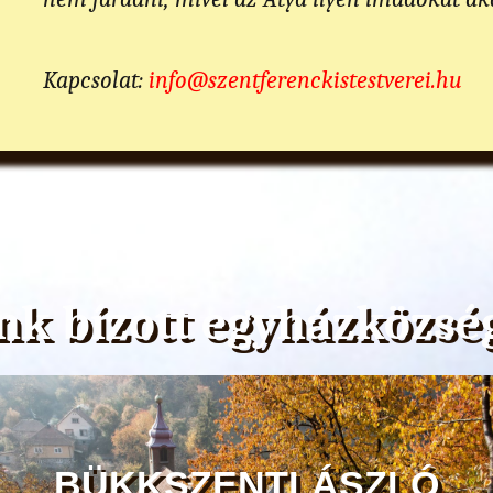
Kapcsolat:
info@szentferenckistestverei.hu
nk bízott egyházközsé
BÜKKSZENTLÁSZLÓ