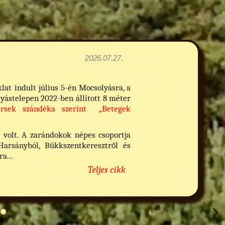
2026.07.27.
t indult július 5-én Mocsolyásra, a
yástelepen 2022-ben állított 8 méter
érsek szándéka szerint „Betegek
 volt. A zarándokok népes csoportja
 Harsányból, Bükkszentkeresztről és
a...
Teljes cikk