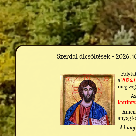
Szerdai dicsőítések - 2026. j
Folytat
a
2026. 0
meg vagy
Az el
kattintv
Amennyi
anyag ke
A hang-