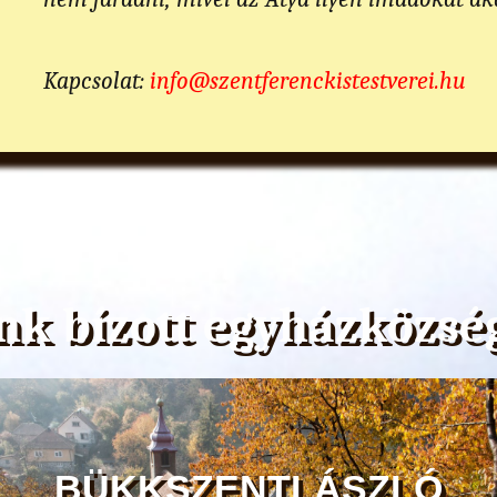
Kapcsolat:
info@szentferenckistestverei.hu
nk bízott egyházközsé
BÜKKSZENTLÁSZLÓ