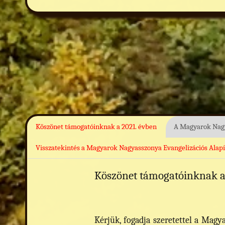
Köszönet támogatóinknak a 2021. évben
A Magyarok Nagy
Visszatekintés a Magyarok Nagyasszonya Evangelizációs Alap
Köszönet támogatóinknak a
Kérjük, fogadja szeretettel a Mag