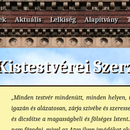
ek
Aktuális
Lelkiség
Alapítvány
Kistestvérei Sze
„Minden testvér mindenütt, minden helyen,
igazán és alázatosan, zárja szívébe és szeresse, 
és dicsőítse a magasságbeli és fölséges Istent
nem fáradni, mivel az Atya ilyen imádókat aka