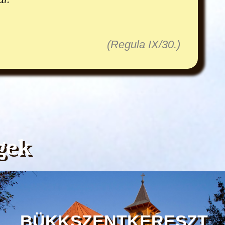
(Regula IX/30.)
gek
BÜKKSZENTKERESZT