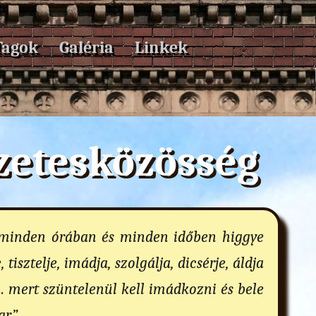
Tagok
Galéria
Linkek
rzetesközösség
 minden órában és minden időben higgye
tisztelje, imádja, szolgálja, dicsérje, áldja
... mert szüntelenül kell imádkozni és bele
r.”