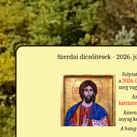
Szerdai dicsőítések - 2026. j
Folytat
a
2026. 0
meg vagy
Az el
kattintv
Amennyi
anyag ke
A hang-