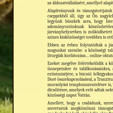
az áldozatvállalásért, amellyel alap
Alapítványunk és támogatottjain
cseppekből áll, úgy az Ön nagyle
legyünk büszkék arra, hogy Ist
adományozóinknak köszönhető
járványhelyzetben is működhetett a
színes kisközösségei továbbra is ott
Ebben az évben folytatódtak a jár
magunkat szembe: a közösségi talá
liturgiák korlátozása… online oktat
Ezeket megélve felértékelődik a köz
ünnepeinkre és találkozásainkra,
ezüstmiséjére, a búcsúi lelkigyako
Doré összekapcsolásával, a Tranzitu
mocsolyási templomszentelésre is, v
dicsőítésre, amelyek erőt adtak nek
közösségi napot Vattán.
Amellett, hogy a családunk, szer
szeretnénk megköszönni támogat