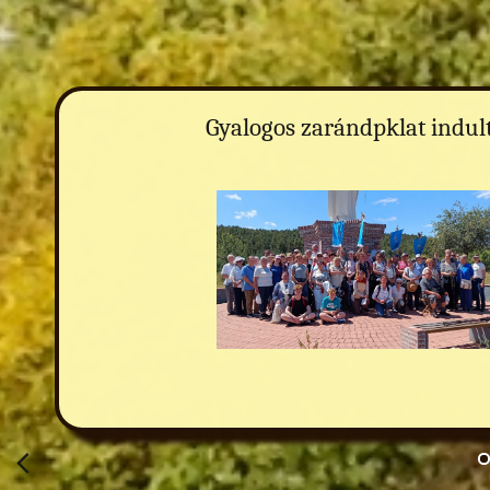
Gyalogos zarándpklat indul