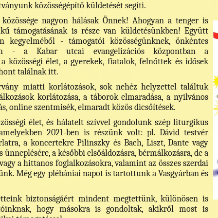
ítványunk közösségépítő küldetését segíti.
k közössége nagyon hálásak Önnek! Ahogyan a tenger is
lkű támogatásának is része van küldetésünkben! Együtt
en kegyelméből - támogatói közösségünknek, önkéntes
en - a Kabar utcai evangelizációs központban a
 közösségi élet, a gyerekek, fiatalok, felnőttek és idősek
hont találnak itt.
vány miatti korlátozások, sok nehéz helyzettel találtuk
lkozások korlátozása, a táborok elmaradása, a nyilvános
ás, online szentmisék, elmaradt közös dicsőítések.
össégi élet, és hálatelt szívvel gondolunk szép liturgikus
 amelyekben 2021-ben is részünk volt: pl. Dávid testvér
rlatra, a koncertekre Pilinszky és Bach, Liszt, Dante vagy
s ünneplésére, a későbbi elsőáldozásra, bérmálkozásra, de a
agy a hittanos foglalkozásokra, valamint az összes szerdai
ünk. Még egy plébániai napot is tartottunk a Vasgyárban és
etteink biztonságáért mindent megtettünk, különösen is
óinknak, hogy másokra is gondoltak, akikről most is