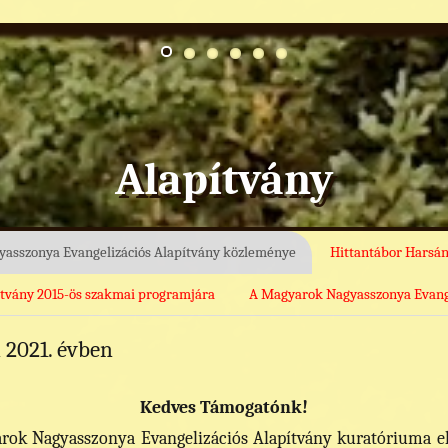
Alapítvány
asszonya Evangelizációs Alapítvány közleménye
Hittantábor Harsán
ítvány 2015-ös szakmai programjára
A Magyarok Nagyasszonya Evangel
 2021. évben
Kedves Támogatónk!
yarok Nagyasszonya Evangelizációs Alapítvány kuratóriuma e