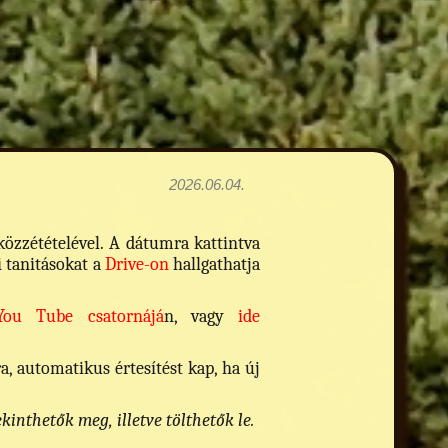
2026.06.04.
zzétételével. A dátumra kattintva
i tanitásokat a
Drive-on
hallgathatja
You Tube csatornájá
n, vagy
ide
 automatikus értesítést kap, ha új
nthetők meg, illetve tölthetők le.