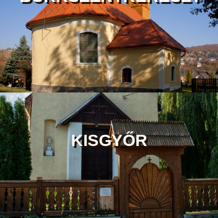
KISGYŐR