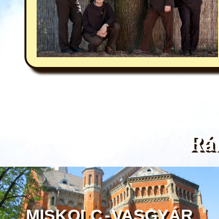
Rá
MISKOLC - VASGYÁR