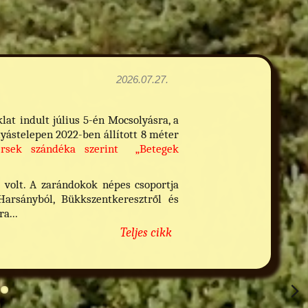
2026.07.27.
t indult július 5-én Mocsolyásra, a
yástelepen 2022-ben állított 8 méter
érsek szándéka szerint „Betegek
 volt. A zarándokok népes csoportja
 Harsányból, Bükkszentkeresztről és
a...
Teljes cikk