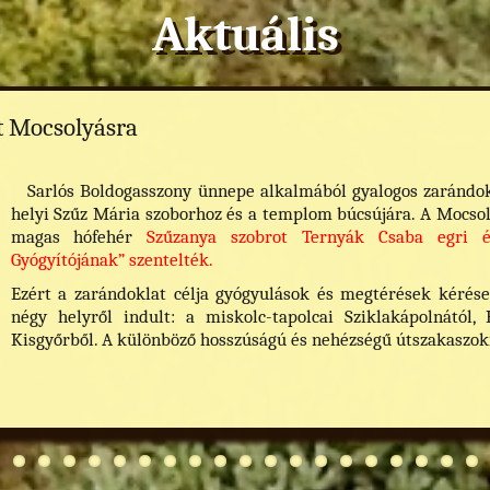
Aktuális
t Mocsolyásra
Sarlós Boldogasszony ünnepe alkalmából gyalogos zarándokla
helyi Szűz Mária szoborhoz és a templom búcsújára. A Mocsol
magas hófehér
Szűzanya szobrot Ternyák Csaba egri 
Gyógyítójának” szentelték.
Ezért a zarándoklat célja gyógyulások és megtérések kérése
négy helyről indult: a miskolc-tapolcai Sziklakápolnától,
Kisgyőrből. A különböző hosszúságú és nehézségű útszakaszokr