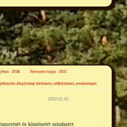
yban - 2018.
Ferences tanya - 2017.
izációs Alapítvány története, célkitűzései, eredményei
2022.01.01.
lismerését és köszönetét mindazért