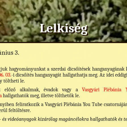
Lelkiség
únius 3.
juk hagyományunkat a szerdai dicsőítések hanganyagának kö
6. 03.
-i dicsőítés hanganyagát hallgathatja meg. Az idei eddig
 töltheti le.
őző alkalmak, évadok vagy a
Vasgyári Plébánia 
a
hallgathatók meg, illetve tölthetők le.
ben feliratkozik a Vasgyári Plébánia You Tube csatornájára,
rül feltöltésre.
 és videóanyagok kizárólag magáncélokra hallgathatók és teki